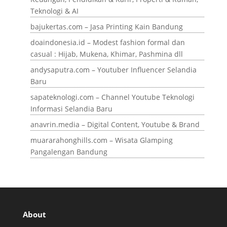
Teknologi & AI
bajukertas.com – Jasa Printing Kain Bandung
doaindonesia.id – Modest fashion formal dan
casual : Hijab, Mukena, Khimar, Pashmina dll
andysaputra.com – Youtuber Influencer Selandia
Baru
sapateknologi.com – Channel Youtube Teknologi
Informasi Selandia Baru
anavrin.media – Digital Content, Youtube & Brand
muararahonghills.com – Wisata Glamping
Pangalengan Bandung
About