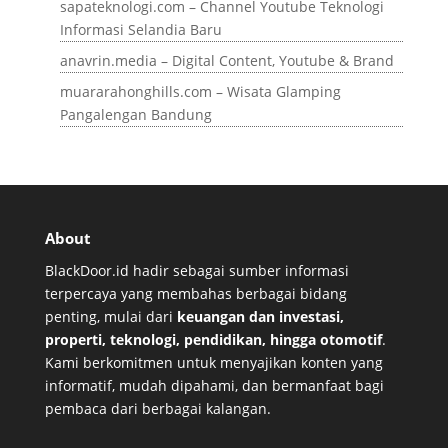
sapateknologi.com – Channel Youtube Teknologi
Informasi Selandia Baru
anavrin.media – Digital Content, Youtube & Brand
muararahonghills.com – Wisata Glamping
Pangalengan Bandung
About
BlackDoor.id hadir sebagai sumber informasi
terpercaya yang membahas berbagai bidang
penting, mulai dari
keuangan dan investasi,
properti, teknologi, pendidikan, hingga otomotif
.
Kami berkomitmen untuk menyajikan konten yang
informatif, mudah dipahami, dan bermanfaat bagi
pembaca dari berbagai kalangan.