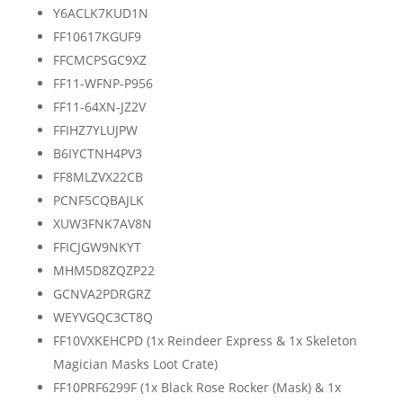
Y6ACLK7KUD1N
FF10617KGUF9
FFCMCPSGC9XZ
FF11-WFNP-P956
FF11-64XN-JZ2V
FFIHZ7YLUJPW
B6IYCTNH4PV3
FF8MLZVX22CB
PCNF5CQBAJLK
XUW3FNK7AV8N
FFICJGW9NKYT
MHM5D8ZQZP22
GCNVA2PDRGRZ
WEYVGQC3CT8Q
FF10VXKEHCPD (1x Reindeer Express & 1x Skeleton
Magician Masks Loot Crate)
FF10PRF6299F (1x Black Rose Rocker (Mask) & 1x