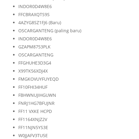
INDOR0D4W8E6
FFCBRAXQTS9S
4AZYG8SZ1FJ6 (Baru)
OSCARGANTENG (paling baru)
INDOR0D4W8E6
GZAPM8753PLK
OSCARGANTENG
FFGHUHE3D3G4
X99TK56XDJ4X
FMGKOVUYFUYEQD
FF10FHI34HUF
FBHWNUJIHGUWN
FNRJ1HG7BFUJNR
FF11 VXKE HCPD
FF1164XNJZ2V
FF11NJN5YS3E
W0JJAFV3TU5E