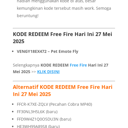
hadiah menggunakan kode di atas, besar
kemungkinan kode tersebut masih work. Semoga
beruntung!
KODE REDEEM Free Fire Hari Ini 27 Mei
2025
VENGY18EX472 – Pet Emote Fly
Selengkapnya
KODE REDEEM
Free Fire
Hari Ini 27
Mei 2025
>>
KLIK DISINI
Alternatif KODE REDEEM Free Fire Hari
Ini 27 Mei 2025
FFCR-K7XE-ZQLV (Pecahan Cobra MP40)
FF30NL3H5L6K (baru)
FFD9W4Z1Q0O5DU3N (baru)
HE3WH99A89S8 (baru)