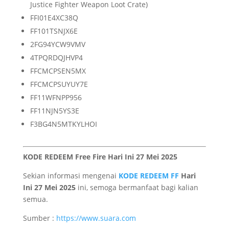
Justice Fighter Weapon Loot Crate)
FFI01E4XC38Q
FF101TSNJX6E
2FG94YCW9VMV
4TPQRDQJHVP4
FFCMCPSEN5MX
FFCMCPSUYUY7E
FF11WFNPP956
FF11NJN5YS3E
F3BG4N5MTKYLHOI
KODE REDEEM Free Fire Hari Ini 27 Mei 2025
Sekian informasi mengenai
KODE REDEEM FF
Hari
Ini 27 Mei 2025
ini, semoga bermanfaat bagi kalian
semua.
Sumber :
https://www.suara.com