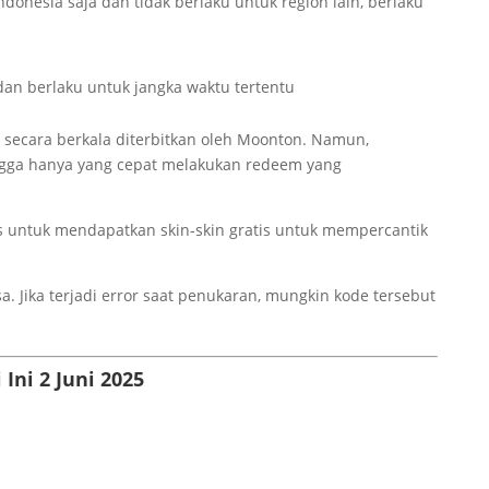
onesia saja dan tidak berlaku untuk region lain, berlaku
an berlaku untuk jangka waktu tertentu
secara berkala diterbitkan oleh Moonton. Namun,
gga hanya yang cepat melakukan redeem yang
as untuk mendapatkan skin-skin gratis untuk mempercantik
. Jika terjadi error saat penukaran, mungkin kode tersebut
 Ini 2 Juni 2025