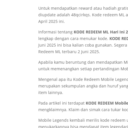
Untuk mendapatkan reward atau hadiah gratis
diupdate adalah 48qcirkqs. Kode redeem ML a
April 2025 ini.
Informasi tentang
KODE REDEEM ML Hari Ini 2
lengkap dengan cara menukar kode.
KODE RE
Juni 2025 ini bisa kalian coba gunakan. Seger
Redeem ML terbaru 2 Juni 2025.
Apabila kamu beruntung dan mendapatkan Miya
untuk memenangkan setiap pertandingan Mob
Mengenal apa itu Kode Redeem Mobile Legen
merupakan sekumpulan angka dan huruf yang 
item lainnya.
Pada artikel ini terdapat
KODE REDEEM Mobile 
mengklaimnya. Klaim dan simak cara tukar ko
Mobile Legends kembali merilis kode redeem 
menukarkannya bisa mendapat item legendaris 