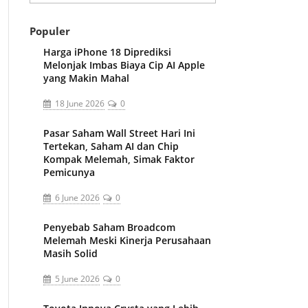
Populer
Harga iPhone 18 Diprediksi
Melonjak Imbas Biaya Cip AI Apple
yang Makin Mahal
18 June 2026
0
Pasar Saham Wall Street Hari Ini
Tertekan, Saham AI dan Chip
Kompak Melemah, Simak Faktor
Pemicunya
6 June 2026
0
Penyebab Saham Broadcom
Melemah Meski Kinerja Perusahaan
Masih Solid
5 June 2026
0