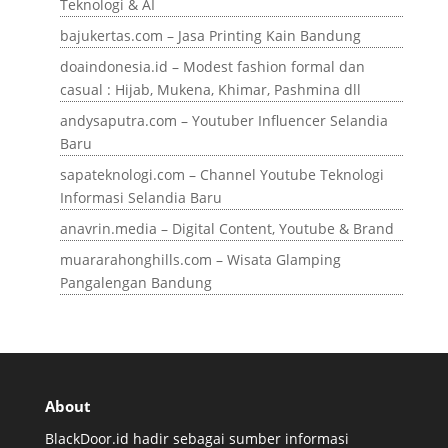
Teknologi & AI
bajukertas.com – Jasa Printing Kain Bandung
doaindonesia.id – Modest fashion formal dan
casual : Hijab, Mukena, Khimar, Pashmina dll
andysaputra.com – Youtuber Influencer Selandia
Baru
sapateknologi.com – Channel Youtube Teknologi
Informasi Selandia Baru
anavrin.media – Digital Content, Youtube & Brand
muararahonghills.com – Wisata Glamping
Pangalengan Bandung
About
BlackDoor.id hadir sebagai sumber informasi